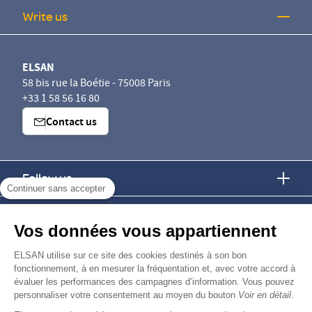
Write us
ELSAN
58 bis rue la Boétie - 75008 Paris
+33 1 58 56 16 80
Contact us
Follow us
Continuer sans accepter
Find us
Vos données vous appartiennent
Join us
ELSAN utilise sur ce site des cookies destinés à son bon
fonctionnement, à en mesurer la fréquentation et, avec votre accord à
évaluer les performances des campagnes d’information. Vous pouvez
personnaliser votre consentement au moyen du bouton
Voir en détail
.