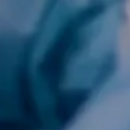
Continuer sans accepter
Vos données vous appartiennent
ELSAN utilise sur ce site des cookies destinés à son bon
fonctionnement, à en mesurer la fréquentation et, avec votre accord à
évaluer les performances des campagnes d’information. Vous pouvez
personnaliser votre consentement au moyen du bouton
Voir en détail
.
Elsan ne vend, ne cède et ne communique aucune donnée
personnelle à des tiers.
Pour modifier vos préférences par la suite, cliquez sur le lien