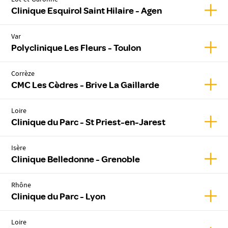
Lot-et-Garonne
Affich
Clinique Esquirol Saint Hilaire - Agen
Var
Affic
Polyclinique Les Fleurs - Toulon
Corrèze
Affic
CMC Les Cèdres - Brive La Gaillarde
Loire
Affic
Clinique du Parc - St Priest-en-Jarest
Isère
Affic
Clinique Belledonne - Grenoble
Rhône
Affic
Clinique du Parc - Lyon
Loire