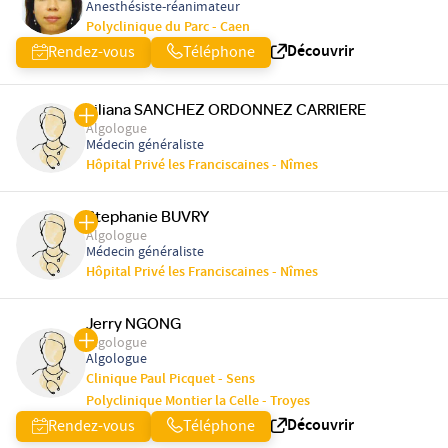
Anesthésiste-réanimateur
Polyclinique du Parc - Caen
Découvrir
Rendez-vous
Téléphone
Liliana SANCHEZ ORDONNEZ CARRIERE
Algologue
Médecin généraliste
Hôpital Privé les Franciscaines - Nîmes
Stephanie BUVRY
Algologue
Médecin généraliste
Hôpital Privé les Franciscaines - Nîmes
Jerry NGONG
Algologue
Algologue
Clinique Paul Picquet - Sens
Polyclinique Montier la Celle - Troyes
Découvrir
Rendez-vous
Téléphone