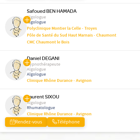
Safoued BEN HAMADA
Algologue
Algologue
Polyclinique Montier la Celle - Troyes
Pôle de Santé du Sud Haut Marnais - Chaumont
CMC Chaumont le Bois
Daniel DEGANI
Hypnothérapeute
Algologue
Algologue
Clinique Rhône Durance - Avignon
Laurent SIXOU
Algologue
Rhumatologue
Clinique Rhône Durance - Avignon
Rendez-vous
Téléphone