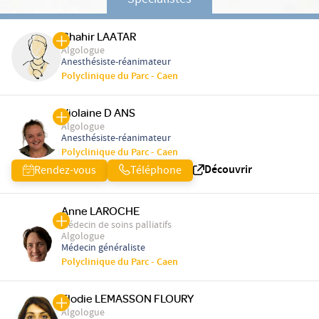
Spécialistes
Chahir LAATAR
Algologue
Anesthésiste-réanimateur
Polyclinique du Parc - Caen
Violaine D ANS
Algologue
Anesthésiste-réanimateur
Polyclinique du Parc - Caen
Découvrir
Rendez-vous
Téléphone
Anne LAROCHE
Médecin de soins palliatifs
Algologue
Médecin généraliste
Polyclinique du Parc - Caen
Elodie LEMASSON FLOURY
Algologue