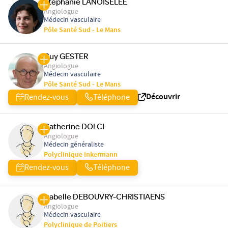
Stéphanie LANOISELEE
Angiologue
Médecin vasculaire
Pôle Santé Sud - Le Mans
Guy GESTER
Angiologue
Médecin vasculaire
Pôle Santé Sud - Le Mans
Découvrir
Rendez-vous
Téléphone
Catherine DOLCI
Angiologue
Médecin généraliste
Polyclinique Inkermann
Rendez-vous
Téléphone
Isabelle DEBOUVRY-CHRISTIAENS
Angiologue
Médecin vasculaire
Polyclinique de Poitiers