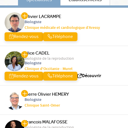
Spécialistes
Etablissements
Olivier LACRAMPE
Biologiste
Clinique médicale et cardiologique d’Aressy
Rendez-vous
Téléphone
Alice CADEL
Biologiste de la reproduction
Biologiste
Clinique d'Occitanie - Muret
Découvrir
Rendez-vous
Téléphone
Pierre Olivier HEMERY
Biologiste
Clinique Saint-Omer
Francois MALAFOSSE
Biologiste de la reproduction