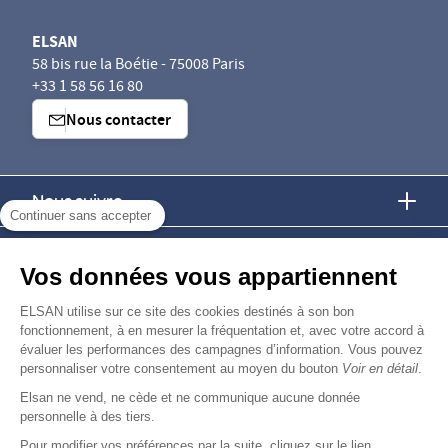
ELSAN
58 bis rue la Boétie - 75008 Paris
+33 1 58 56 16 80
Nous contacter
Nous suivre
Continuer sans accepter
Nous trouver
Vos données vous appartiennent
Nous rejoindre
ELSAN utilise sur ce site des cookies destinés à son bon
fonctionnement, à en mesurer la fréquentation et, avec votre accord à
évaluer les performances des campagnes d’information. Vous pouvez
Devenir fournisseur
personnaliser votre consentement au moyen du bouton
Voir en détail
.
Elsan ne vend, ne cède et ne communique aucune donnée
© Copyright 2026
Elsan
personnelle à des tiers.
-
-
-
-
Mentions Légales
Données personnelles
Gestion des cookies
Droits & Devoirs
Agence digitale : VOID
Pour modifier vos préférences par la suite, cliquez sur le lien