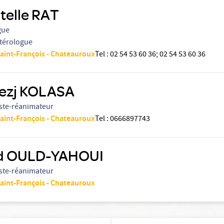
telle RAT
gue
térologue
Saint-François - Chateauroux
Tel
:
02 54 53 60 36
;
02 54 53 60 36
ezj KOLASA
ste-réanimateur
Saint-François - Chateauroux
Tel
:
0666897743
d OULD-YAHOUI
ste-réanimateur
Saint-François - Chateauroux