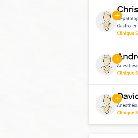
Chris
Hépatolo
Gastro-en
Clinique 
Andr
Anesthési
Clinique 
Davi
Anesthési
Clinique 