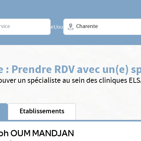
Ville + N° de département, régio
et/ou
e
:
Prendre RDV avec un(e) sp
ouver un spécialiste au sein des cliniques EL
Etablissements
ph OUM MANDJAN