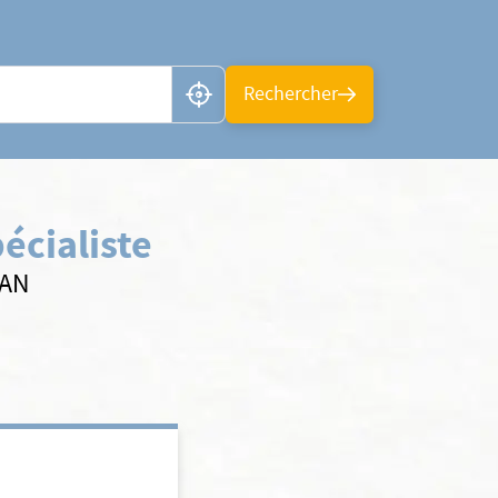
n ou CP
Rechercher
écialiste
SAN