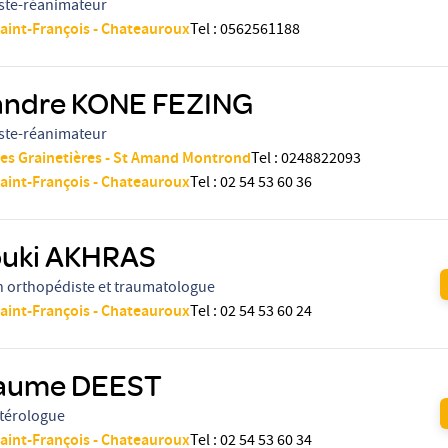
ste-réanimateur
Saint-François - Chateauroux
Tel
:
0562561188
andre KONE FEZING
ste-réanimateur
des Grainetières - St Amand Montrond
Tel
:
0248822093
Saint-François - Chateauroux
Tel
:
02 54 53 60 36
uki AKHRAS
n orthopédiste et traumatologue
Saint-François - Chateauroux
Tel
:
02 54 53 60 24
laume DEEST
térologue
Saint-François - Chateauroux
Tel
:
02 54 53 60 34