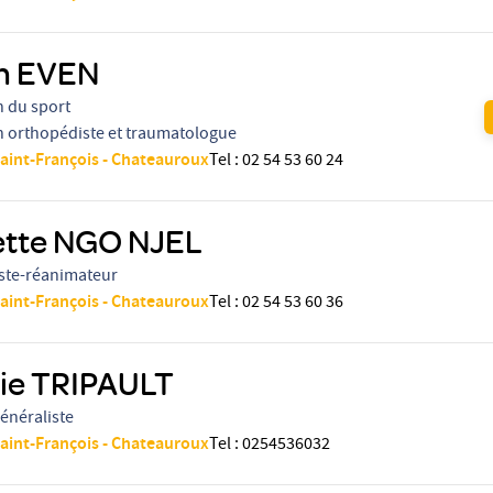
en EVEN
n du sport
n orthopédiste et traumatologue
Saint-François - Chateauroux
Tel
:
02 54 53 60 24
ette NGO NJEL
ste-réanimateur
Saint-François - Chateauroux
Tel
:
02 54 53 60 36
ie TRIPAULT
énéraliste
Saint-François - Chateauroux
Tel
:
0254536032