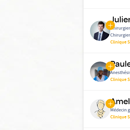
Juli
Chirurgie
Chirurgie
Clinique 
Paul
Anesthési
Clinique 
Amel
Médecin g
Clinique 