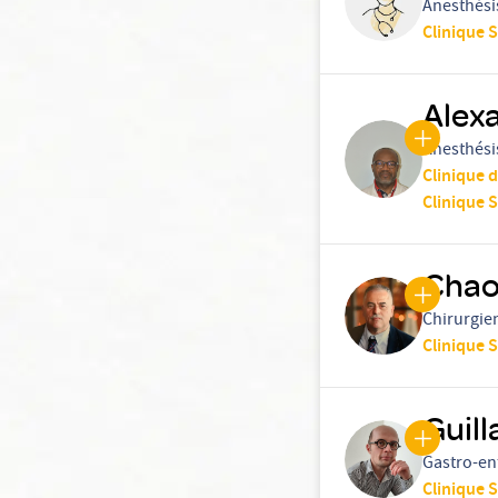
Anesthési
Clinique 
Alex
Anesthési
Clinique 
Clinique 
Chao
Chirurgie
Clinique 
Guil
Gastro-en
Clinique 