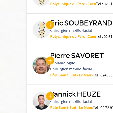
Polyclinique du Parc - Caen
Tel
:
02 61
Eric SOUBEYRAND
Chirurgien maxillo-facial
Polyclinique du Parc - Caen
Tel
:
02 61
Pierre SAVORET
Implantologue
Chirurgien maxillo-facial
Pôle Santé Sud - Le Mans
Tel
:
024385
Yannick HEUZE
Chirurgien maxillo-facial
Pôle Santé Sud - Le Mans
Tel
:
02 72 9