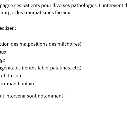
pagne ses patients pour diverses pathologies. Il intervient 
chirurgie des traumatismes faciaux.
éaliser :
ction des malpositions des mâchoires)
aux
age
énitales (fentes labio-palatines, etc.)
 et du cou
poro-mandibulaire
eut intervenir sont notamment :