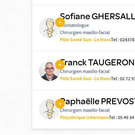
Sofiane GHERSAL
Stomatologue
Chirurgien maxillo-facial
Pôle Santé Sud - Le Mans
Tel
:
024378
Franck TAUGERON
Chirurgien maxillo-facial
Pôle Santé Sud - Le Mans
Tel
:
02 72 9
Raphaëlle PREVOS
Chirurgien maxillo-facial
Polyclinique Inkermann
Tel
:
05 49 34