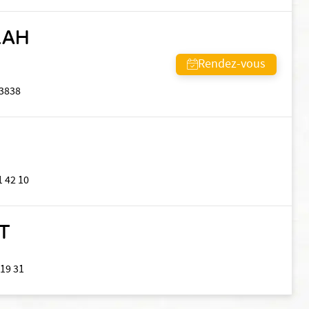
LAH
Rendez-vous
3838
1 42 10
T
 19 31