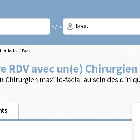
Ville + N° de département, régio
et/ou
/
llo-facial
Brest
e RDV avec un(e) Chirurgien 
n Chirurgien maxillo-facial au sein des clini
nts