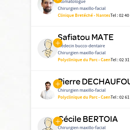
Stomatologue
Chirurgien maxillo-facial
Clinique Bretéché - Nantes
Tel
:
02 40
Safiatou MATE
Médecin bucco-dentaire
Chirurgien maxillo-facial
Polyclinique du Parc - Caen
Tel
:
02 31
Pierre DECHAUFO
Chirurgien maxillo-facial
Polyclinique du Parc - Caen
Tel
:
02 61
Cécile BERTOIA
Chirurgien maxillo-facial