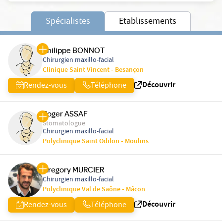
Spécialistes
Etablissements
Philippe BONNOT
Chirurgien maxillo-facial
Clinique Saint Vincent - Besançon
Découvrir
Rendez-vous
Téléphone
Roger ASSAF
Stomatologue
Chirurgien maxillo-facial
Polyclinique Saint Odilon - Moulins
Gregory MURCIER
Chirurgien maxillo-facial
Polyclinique Val de Saône - Mâcon
Découvrir
Rendez-vous
Téléphone