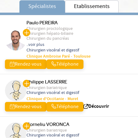
Spécialistes
Etablissements
Paulo PEREIRA
Chirurgien proctologique
Chirurgien hépato-biliaire
Chirurgien du pancréas
..voir plus
Chirurgien viscéral et digestif
Clinique Ambroise Paré - Toulouse
Rendez-vous
Téléphone
Philippe LASSERRE
Chirurgien bariatrique
Chirurgien viscéral et digestif
Clinique d'Occitanie - Muret
Découvrir
Rendez-vous
Téléphone
Corneliu VORONCA
Chirurgien bariatrique
Chirurgien viscéral et digestif