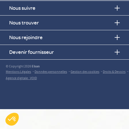
Nous suivre
Nous trouver
Nous rejoindre
Devenir fournisseur
© Copyright 2026
Elsan
-
-
-
-
Mentions Légales
Données personnelles
Gestion des cookies
Droits & Devoirs
Agence digitale : VOID