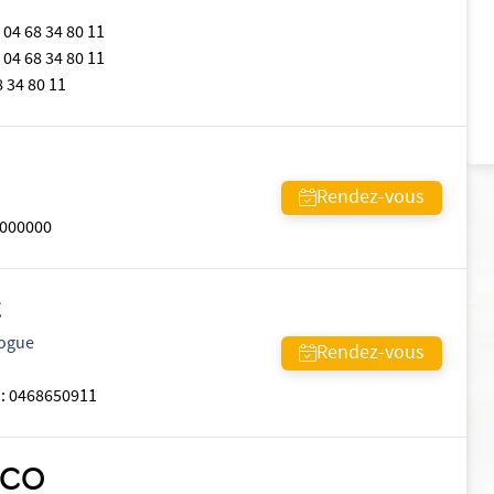
04 68 34 80 11
04 68 34 80 11
8 34 80 11
Rendez-vous
000000
C
logue
Rendez-vous
:
0468650911
NCO