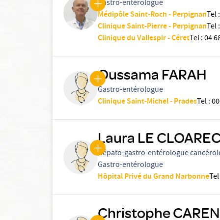
Gastro-entérologue
Médipôle Saint-Roch - Perpignan
Tel
:
Clinique Saint-Pierre - Perpignan
Tel
:
Clinique du Vallespir - Céret
Tel
:
04 6
Oussama FARAH
Gastro-entérologue
Clinique Saint-Michel - Prades
Tel
:
00
Laura LE CLOARE
Hépato-gastro-entérologue cancéro
Gastro-entérologue
Hôpital Privé du Grand Narbonne
Tel
Christophe CARE