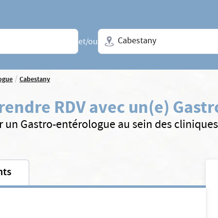
Ville + N° de département, régio
et/ou
/
ogue
Cabestany
rendre RDV avec un(e) Gastr
r un Gastro-entérologue au sein des clinique
nts