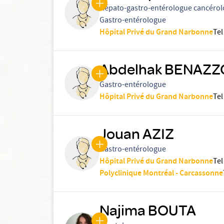
Hépato-gastro-entérologue cancéro
Gastro-entérologue
Hôpital Privé du Grand Narbonne
Tel
Abdelhak BENAZ
Gastro-entérologue
Hôpital Privé du Grand Narbonne
Tel
Jouan AZIZ
Gastro-entérologue
Hôpital Privé du Grand Narbonne
Tel
Polyclinique Montréal - Carcassonne
Najima BOUTA