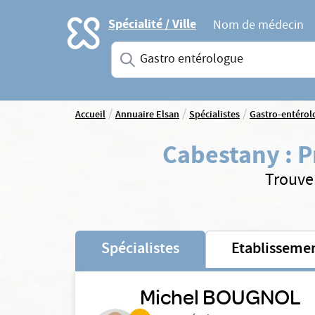
Accueil
Spécialité / Ville
Nom de médecin
Saisissez une spécialité ou un service
/
/
/
Accueil
Annuaire Elsan
Spécialistes
Gastro-entérol
Cabestany
:
P
Trouve
Spécialistes
Etablisseme
Michel BOUGNOL