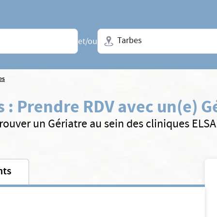
Ville + N° de département, régio
et/ou
es
s
:
Prendre RDV avec un(e) Gé
rouver un Gériatre au sein des cliniques ELS
nts