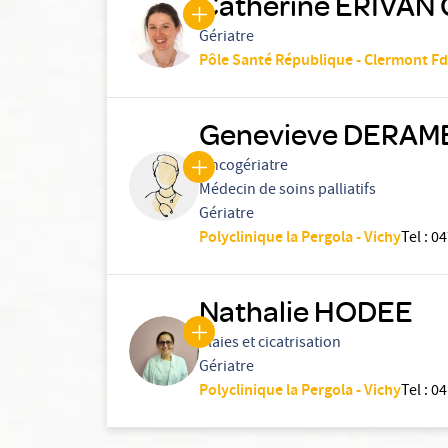
Catherine ERIVAN
Gériatre
Pôle Santé République - Clermont Fd
Genevieve DERAM
Oncogériatre
Médecin de soins palliatifs
Gériatre
Polyclinique la Pergola - Vichy
Tel
:
04
Nathalie HODEE
Plaies et cicatrisation
Gériatre
Polyclinique la Pergola - Vichy
Tel
:
04