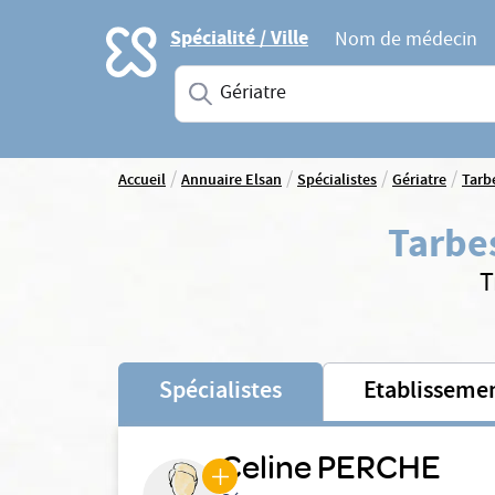
Accueil
Spécialité / Ville
Nom de médecin
Saisissez une spécialité ou un service
/
/
/
/
Accueil
Annuaire Elsan
Spécialistes
Gériatre
Tarb
Tarbe
T
Spécialistes
Etablisseme
Celine PERCHE