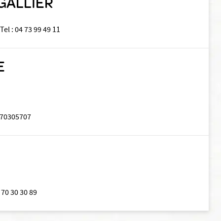
 GALLIER
Tel
:
04 73 99 49 11
E
70305707
 70 30 30 89