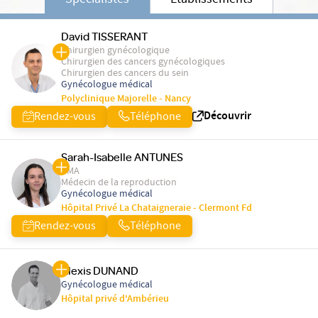
Spécialistes
Etablissements
David TISSERANT
Chirurgien gynécologique
Chirurgien des cancers gynécologiques
Chirurgien des cancers du sein
Gynécologue médical
Polyclinique Majorelle - Nancy
Découvrir
Rendez-vous
Téléphone
Sarah-Isabelle ANTUNES
PMA
Médecin de la reproduction
Gynécologue médical
Hôpital Privé La Chataigneraie - Clermont Fd
Rendez-vous
Téléphone
Alexis DUNAND
Gynécologue médical
Hôpital privé d'Ambérieu