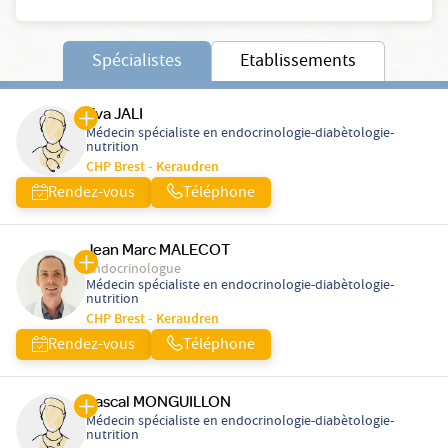
Spécialistes
Etablissements
Eva JALI
Médecin spécialiste en endocrinologie-diabètologie-
nutrition
CHP Brest - Keraudren
Rendez-vous
Téléphone
Jean Marc MALECOT
Endocrinologue
Médecin spécialiste en endocrinologie-diabètologie-
nutrition
CHP Brest - Keraudren
Rendez-vous
Téléphone
Pascal MONGUILLON
Médecin spécialiste en endocrinologie-diabètologie-
nutrition