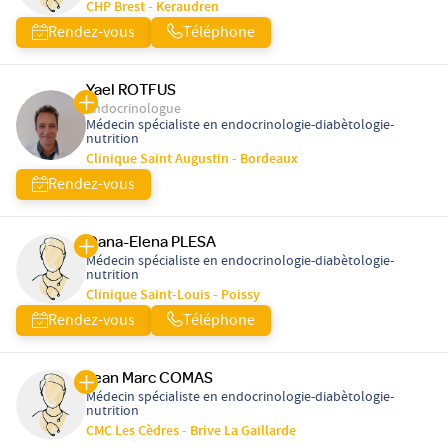
CHP Brest - Keraudren
Rendez-vous
Téléphone
Yael ROTFUS
Endocrinologue
Médecin spécialiste en endocrinologie-diabètologie-
nutrition
Clinique Saint Augustin - Bordeaux
Rendez-vous
Oana-Elena PLESA
Médecin spécialiste en endocrinologie-diabètologie-
nutrition
Clinique Saint-Louis - Poissy
Rendez-vous
Téléphone
Jean Marc COMAS
Médecin spécialiste en endocrinologie-diabètologie-
nutrition
CMC Les Cèdres - Brive La Gaillarde