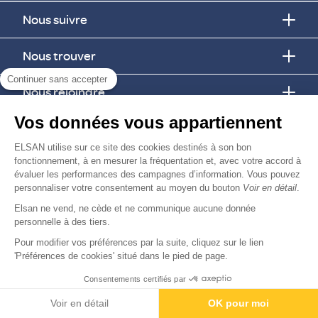
Nous suivre
Nous trouver
Continuer sans accepter
Nous rejoindre
Vos données vous appartiennent
Devenir fournisseur
ELSAN utilise sur ce site des cookies destinés à son bon
fonctionnement, à en mesurer la fréquentation et, avec votre accord à
© Copyright 2026
Elsan
évaluer les performances des campagnes d’information. Vous pouvez
-
-
-
-
Mentions Légales
Données personnelles
Gestion des cookies
Droits & Devoirs
personnaliser votre consentement au moyen du bouton
Voir en détail
.
Agence digitale : VOID
Elsan ne vend, ne cède et ne communique aucune donnée
personnelle à des tiers.
Pour modifier vos préférences par la suite, cliquez sur le lien
'Préférences de cookies' situé dans le pied de page.
Consentements certifiés par
Voir en détail
OK pour moi