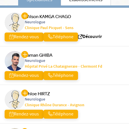
Spécialistes
Etablissements
Wilson KAMGA CHAGO
Neurologue
Clinique Paul Picquet - Sens
Découvrir
Rendez-vous
Téléphone
Yaman GHIBA
Neurologue
Hôpital Privé La Chataigneraie - Clermont Fd
Rendez-vous
Téléphone
Chloe HIRTZ
Neurologue
Clinique Rhône Durance - Avignon
Rendez-vous
Téléphone