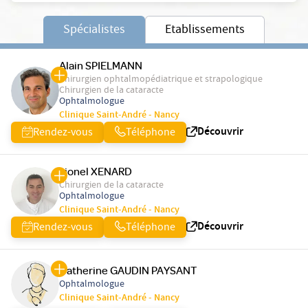
Spécialistes
Etablissements
Alain SPIELMANN
Chirurgien ophtalmopédiatrique et strapologique
Chirurgien de la cataracte
Ophtalmologue
Clinique Saint-André - Nancy
Découvrir
Rendez-vous
Téléphone
Lionel XENARD
Chirurgien de la cataracte
Ophtalmologue
Clinique Saint-André - Nancy
Découvrir
Rendez-vous
Téléphone
Catherine GAUDIN PAYSANT
Ophtalmologue
Clinique Saint-André - Nancy