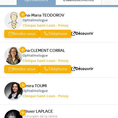
Spécialistes
Etablissements
Ana-Maria TEODOROV
Ophtalmologue
Clinique Saint-Louis - Poissy
Découvrir
Rendez-vous
Téléphone
Ana CLEMENT CORRAL
Ophtalmologue
Clinique Saint-Louis - Poissy
Découvrir
Rendez-vous
Téléphone
Amira TOUMI
Ophtalmologue
Clinique Saint-Louis - Poissy
Olivier LAPLACE
Chirurgien de la rétine