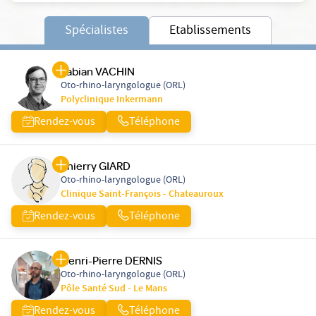
Spécialistes
Etablissements
Fabian VACHIN
Oto-rhino-laryngologue (ORL)
Polyclinique Inkermann
Rendez-vous
Téléphone
Thierry GIARD
Oto-rhino-laryngologue (ORL)
Clinique Saint-François - Chateauroux
Rendez-vous
Téléphone
Henri-Pierre DERNIS
Oto-rhino-laryngologue (ORL)
Pôle Santé Sud - Le Mans
Rendez-vous
Téléphone