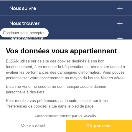
Nous suivre
Nous trouver
Continuer sans accepter
Nous rejoindre
Vos données vous appartiennent
Devenir fournisseur
ELSAN utilise sur ce site des cookies destinés à son bon
fonctionnement, à en mesurer la fréquentation et, avec votre accord à
© Copyright 2026
Elsan
évaluer les performances des campagnes d’information. Vous pouvez
-
-
-
-
Mentions Légales
Données personnelles
Gestion des cookies
Droits & Devoirs
personnaliser votre consentement au moyen du bouton
Voir en détail
.
Agence digitale : VOID
Elsan ne vend, ne cède et ne communique aucune donnée
personnelle à des tiers.
Pour modifier vos préférences par la suite, cliquez sur le lien
'Préférences de cookies' situé dans le pied de page.
Consentements certifiés par
Voir en détail
OK pour moi