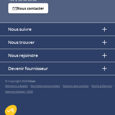
+33 1 58 56 16 80
Nous contacter
Nous suivre
Nous trouver
Nous rejoindre
Devenir fournisseur
© Copyright 2026
Elsan
-
-
-
-
Mentions Légales
Données personnelles
Gestion des cookies
Droits & Devoirs
Agence digitale : VOID