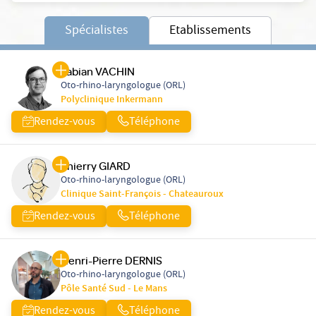
Spécialistes
Etablissements
Fabian VACHIN
Oto-rhino-laryngologue (ORL)
Polyclinique Inkermann
Rendez-vous
Téléphone
Thierry GIARD
Oto-rhino-laryngologue (ORL)
Clinique Saint-François - Chateauroux
Rendez-vous
Téléphone
Henri-Pierre DERNIS
Oto-rhino-laryngologue (ORL)
Pôle Santé Sud - Le Mans
Rendez-vous
Téléphone