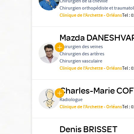
Chirurgien de la cheville
Chirurgien orthopédiste et traumato
Clinique de l'Archette - Orléans
Tel
:
0
Mazda DANESHVA
Chirurgien des veines
Chirurgien des artères
Chirurgien vasculaire
Clinique de l'Archette - Orléans
Tel
:
0
Charles-Marie COF
Radiologue
Clinique de l'Archette - Orléans
Tel
:
0
Denis BRISSET