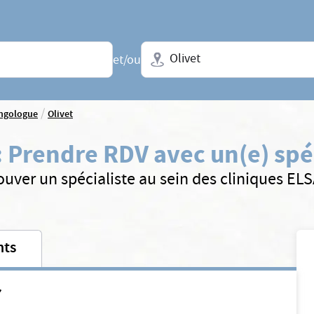
Ville + N° de département, régio
et/ou
/
yngologue
Olivet
:
Prendre RDV avec un(e) spéc
ouver un spécialiste au sein des cliniques EL
nts
Y