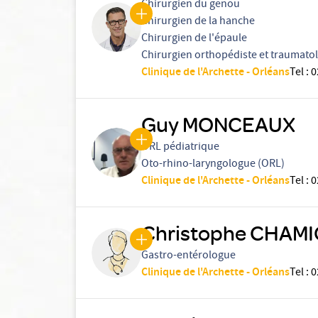
Chirurgien du genou
Chirurgien de la hanche
Chirurgien de l'épaule
Chirurgien orthopédiste et traumato
Clinique de l'Archette - Orléans
Tel
:
0
Guy MONCEAUX
ORL pédiatrique
Oto-rhino-laryngologue (ORL)
Clinique de l'Archette - Orléans
Tel
:
0
Christophe CHAMI
Gastro-entérologue
Clinique de l'Archette - Orléans
Tel
:
0