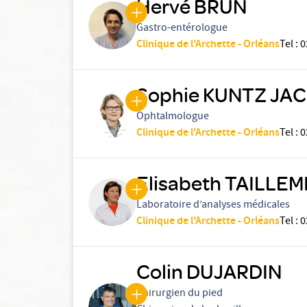
Hervé BRUN
Gastro-entérologue
Clinique de l'Archette - Orléans
Tel
:
0
Sophie KUNTZ JA
Ophtalmologue
Clinique de l'Archette - Orléans
Tel
:
0
Elisabeth TAILLEM
Laboratoire d’analyses médicales
Clinique de l'Archette - Orléans
Tel
:
0
Colin DUJARDIN
Chirurgien du pied