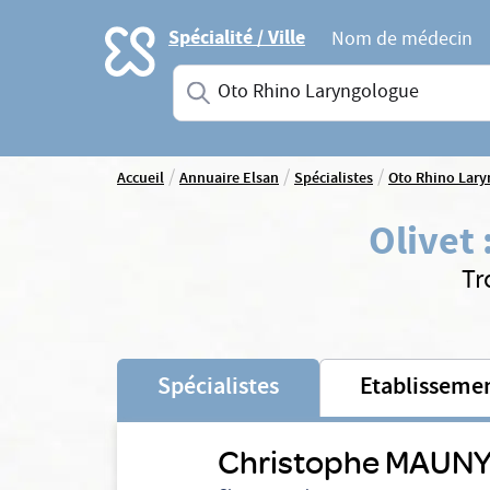
Accueil
Spécialité / Ville
Nom de médecin
Saisissez une spécialité ou un service
/
/
/
Accueil
Annuaire Elsan
Spécialistes
Oto Rhino Lar
Olivet
Tr
Spécialistes
Etablisseme
Christophe MAUN