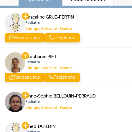
Spécialistes
Etablissements
Pascaline GRUE-FERTIN
Pédiatre
Clinique Bretéché - Nantes
Rendez-vous
Téléphone
Stephanie PIET
Pédiatre
Clinique Bretéché - Nantes
Rendez-vous
Téléphone
Anne-Sophie BELLOUIN-PERRAUD
Pédiatre
Clinique Bretéché - Nantes
Ahed TAJILDIN