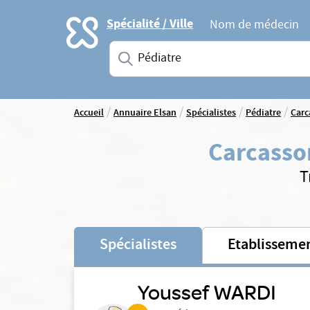
Accueil
Spécialité / Ville
Nom de médecin
Saisissez une spécialité ou un service
/
/
/
/
Accueil
Annuaire Elsan
Spécialistes
Pédiatre
Carc
Carcass
T
Spécialistes
Etablisseme
Youssef WARDI