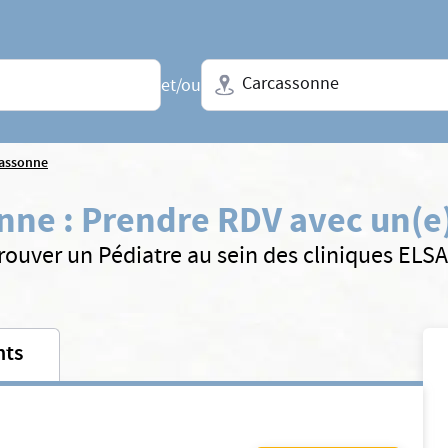
Ville + N° de département, régio
et/ou
assonne
onne
:
Prendre RDV avec un(e)
rouver un Pédiatre au sein des cliniques ELS
nts