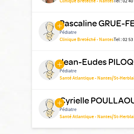
Clinique Bretéché - Nantes
Tel
:
02 40
Pascaline GRUE-F
Pédiatre
Clinique Bretéché - Nantes
Tel
:
02 53
Jean-Eudes PILO
Pédiatre
Santé Atlantique - Nantes/St-Herbla
Cyrielle POULLAO
Pédiatre
Santé Atlantique - Nantes/St-Herbla