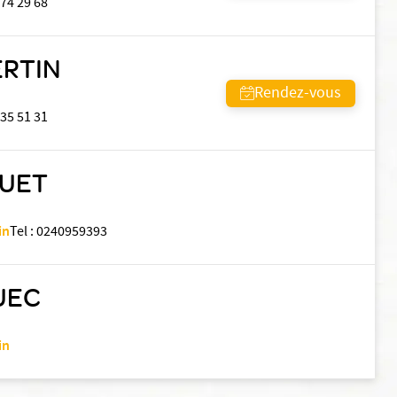
 74 29 68
ERTIN
Rendez-vous
 35 51 31
QUET
in
Tel
:
0240959393
UEC
in