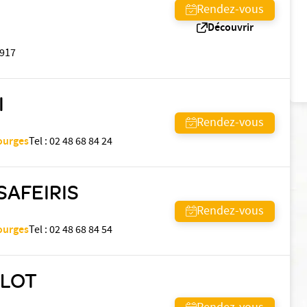
Rendez-vous
Découvrir
917
I
Rendez-vous
Bourges
Tel
:
02 48 68 84 24
SAFEIRIS
Rendez-vous
Bourges
Tel
:
02 48 68 84 54
OLOT