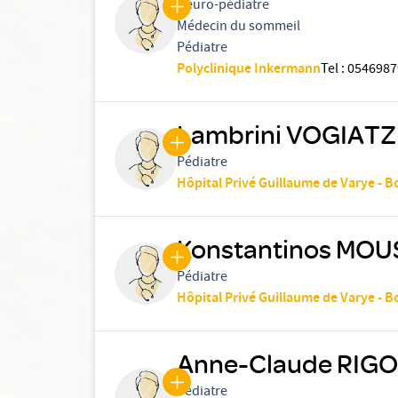
Neuro-pédiatre
Médecin du sommeil
Pédiatre
Polyclinique Inkermann
Tel
:
0546987
Lambrini VOGIATZ
Pédiatre
Hôpital Privé Guillaume de Varye - 
Konstantinos MOU
Pédiatre
Hôpital Privé Guillaume de Varye - 
Anne-Claude RIG
Pédiatre