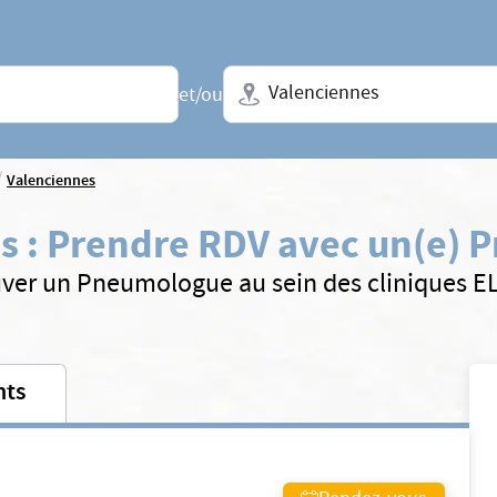
Ville + N° de département, régio
et/ou
/
Valenciennes
s
:
Prendre RDV avec un(e) 
ver un Pneumologue au sein des cliniques 
nts