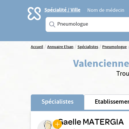
Accueil
Spécialité / Ville
Nom de médecin
Saisissez une spécialité ou un service
/
/
/
Accueil
Annuaire Elsan
Spécialistes
Pneumologue
Valencienne
Trou
Spécialistes
Etablisseme
Gaelle MATERGIA