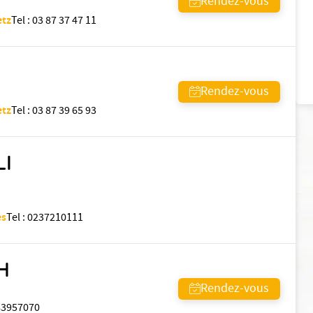
Rendez-vous
etz
Tel
:
03 87 37 47 11
Rendez-vous
etz
Tel
:
03 87 39 65 93
LI
es
Tel
:
0237210111
H
Rendez-vous
83957070