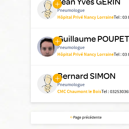
Jean Yves GERIN
Pneumologue
Hôpital Privé Nancy Lorraine
Tel
:
03 
Guillaume POUPE
Pneumologue
Hôpital Privé Nancy Lorraine
Tel
:
03 
Bernard SIMON
Pneumologue
CMC Chaumont le Bois
Tel
:
03253036
Page précédente