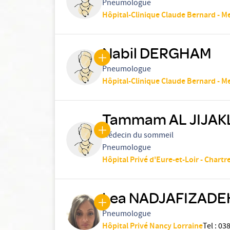
Pneumologue
Hôpital-Clinique Claude Bernard - M
Nabil DERGHAM
Pneumologue
Hôpital-Clinique Claude Bernard - M
Tammam AL JIJAK
Médecin du sommeil
Pneumologue
Hôpital Privé d'Eure-et-Loir - Chartr
Lea NADJAFIZADE
Pneumologue
Hôpital Privé Nancy Lorraine
Tel
:
03