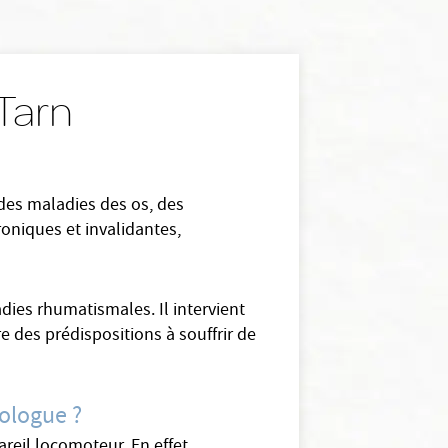
 Tarn
 des maladies des os, des
roniques et invalidantes,
dies rhumatismales. Il intervient
e des prédispositions à souffrir de
tologue ?
reil locomoteur. En effet,