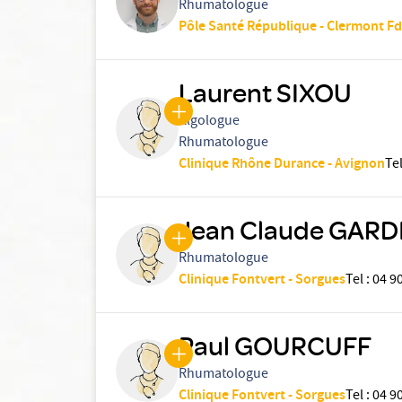
Rhumatologue
Pôle Santé République - Clermont Fd
Laurent SIXOU
Algologue
Rhumatologue
Clinique Rhône Durance - Avignon
Te
Jean Claude GARD
Rhumatologue
Clinique Fontvert - Sorgues
Tel
:
04 90
Paul GOURCUFF
Rhumatologue
Clinique Fontvert - Sorgues
Tel
:
04 90