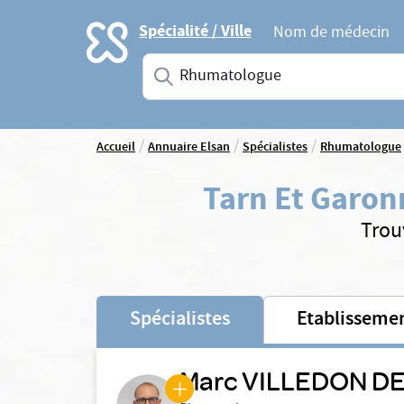
Accueil
Spécialité / Ville
Nom de médecin
Saisissez une spécialité ou un service
/
/
/
Accueil
Annuaire Elsan
Spécialistes
Rhumatologue
Tarn Et Garon
Trou
Spécialistes
Etablisseme
Marc VILLEDON DE