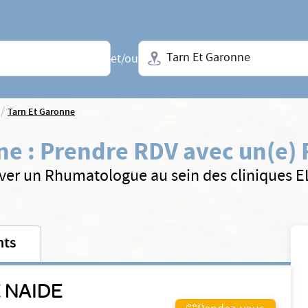
Ville + N° de département, régio
et/ou
/
Tarn Et Garonne
ne
:
Prendre RDV avec un(e)
ver un Rhumatologue au sein des cliniques 
nts
 NAIDE