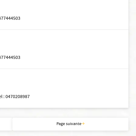
477444503
477444503
el
:
0470208987
Page suivante