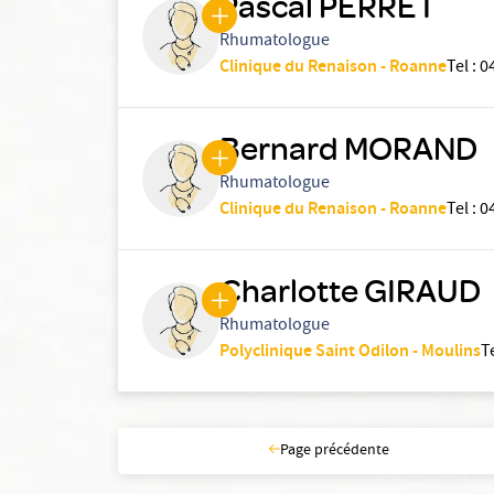
Pascal PERRET
Rhumatologue
Clinique du Renaison - Roanne
Tel
:
0
Bernard MORAND
Rhumatologue
Clinique du Renaison - Roanne
Tel
:
0
Charlotte GIRAUD
Rhumatologue
Polyclinique Saint Odilon - Moulins
T
Page précédente