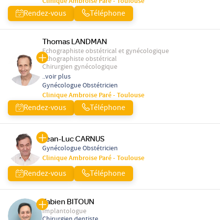
Clinique Ambroise Paré - Toulouse
Rendez-vous
Téléphone
Thomas LANDMAN
Echographiste obstétrical et gynécologique
Echographiste obstétrical
Chirurgien gynécologique
..voir plus
Gynécologue Obstétricien
Clinique Ambroise Paré - Toulouse
Rendez-vous
Téléphone
Jean-Luc CARNUS
Gynécologue Obstétricien
Clinique Ambroise Paré - Toulouse
Rendez-vous
Téléphone
Fabien BITOUN
Implantologue
Chirurgien dentiste