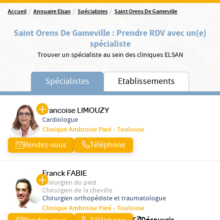
/
/
/
Accueil
Annuaire Elsan
Spécialistes
Saint Orens De Gameville
Saint Orens De Gameville
:
Prendre RDV avec un(e)
spécialiste
Trouver un spécialiste au sein des cliniques ELSAN
Spécialistes
Etablissements
Francoise LIMOUZY
Cardiologue
Clinique Ambroise Paré - Toulouse
Rendez-vous
Téléphone
Franck FABIE
Chirurgien du pied
Chirurgien de la cheville
Chirurgien orthopédiste et traumatologue
Clinique Ambroise Paré - Toulouse