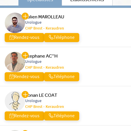
Spécialistes
Etablissements
Julien MAROLLEAU
Urologue
CHP Brest - Keraudren
Rendez-vous
Téléphone
Stephane AC''H
Urologue
CHP Brest - Keraudren
Rendez-vous
Téléphone
Ronan LE COAT
Urologue
CHP Brest - Keraudren
Rendez-vous
Téléphone