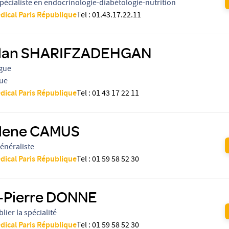
pécialiste en endocrinologie-diabètologie-nutrition
dical Paris République
Tel
:
01.43.17.22.11
lan SHARIFZADEHGAN
gue
ue
dical Paris République
Tel
:
01 43 17 22 11
lene CAMUS
énéraliste
dical Paris République
Tel
:
01 59 58 52 30
-Pierre DONNE
lier la spécialité
dical Paris République
Tel
:
01 59 58 52 30