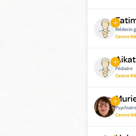
Fati
Médecin g
Centre Mé
Aika
Pédiatre
Centre Mé
Muri
Psychiatr
Centre Mé