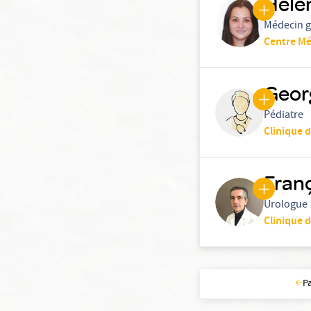
Hele
Médecin g
Centre Mé
Geor
Pédiatre
Clinique d
Fran
Urologue
Clinique d
P