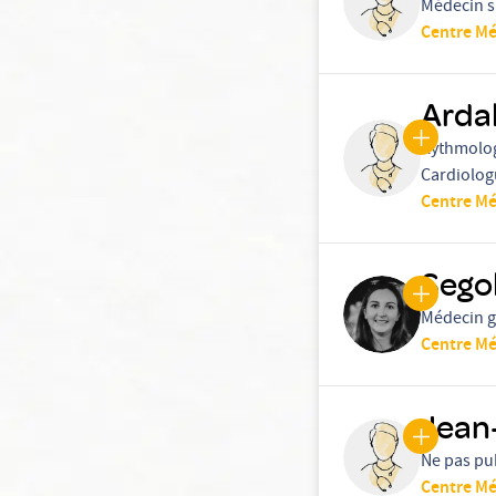
Médecin s
Centre Mé
Arda
Rythmolo
Cardiolog
Centre Mé
Sego
Médecin g
Centre Mé
Jean
Ne pas pub
Centre Mé