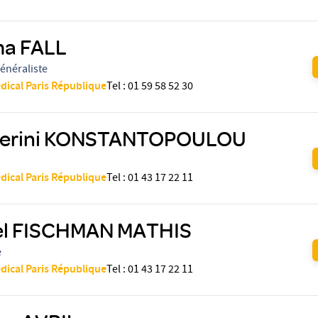
ma FALL
énéraliste
dical Paris République
Tel
:
01 59 58 52 30
terini KONSTANTOPOULOU
dical Paris République
Tel
:
01 43 17 22 11
el FISCHMAN MATHIS
e
dical Paris République
Tel
:
01 43 17 22 11