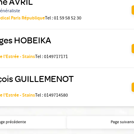
ne AVRIL
énéraliste
dical Paris République
Tel
:
01 59 58 52 30
ges HOBEIKA
e l'Estrée - Stains
Tel
:
0149717171
çois GUILLEMENOT
e l'Estrée - Stains
Tel
:
0149714580
age précédente
Page suivant