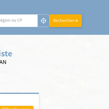
n ou CP
Rechercher
iste
SAN