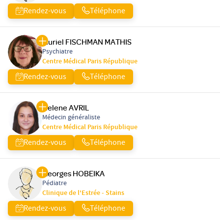
Rendez-vous
Téléphone
Muriel FISCHMAN MATHIS
Psychiatre
Centre Médical Paris République
Rendez-vous
Téléphone
Helene AVRIL
Médecin généraliste
Centre Médical Paris République
Rendez-vous
Téléphone
Georges HOBEIKA
Pédiatre
Clinique de l'Estrée - Stains
Rendez-vous
Téléphone