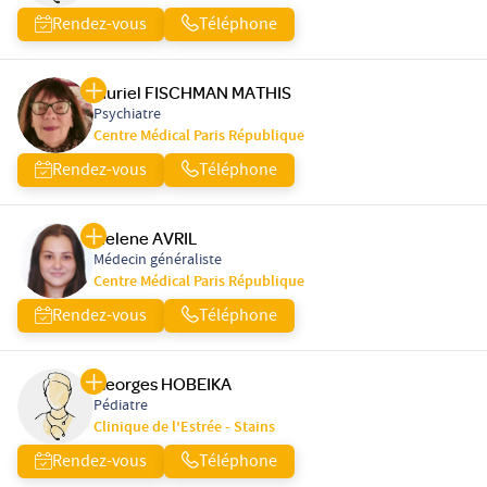
Rendez-vous
Téléphone
Muriel FISCHMAN MATHIS
Psychiatre
Centre Médical Paris République
Rendez-vous
Téléphone
Helene AVRIL
Médecin généraliste
Centre Médical Paris République
Rendez-vous
Téléphone
Georges HOBEIKA
Pédiatre
Clinique de l'Estrée - Stains
Rendez-vous
Téléphone