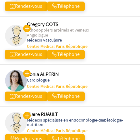
Rendez-vous
Téléphone
Gregory COTS
Echodopplers artériels et veineux
Angiologue
Médecin vasculaire
Centre Médical Paris République
Rendez-vous
Téléphone
Sonia ALPERIN
Cardiologue
Centre Médical Paris République
Rendez-vous
Téléphone
Claire RUAULT
Médecin spécialiste en endocrinologie-diabètologie-
nutrition
Centre Médical Paris République
Rendez-vous
Téléphone