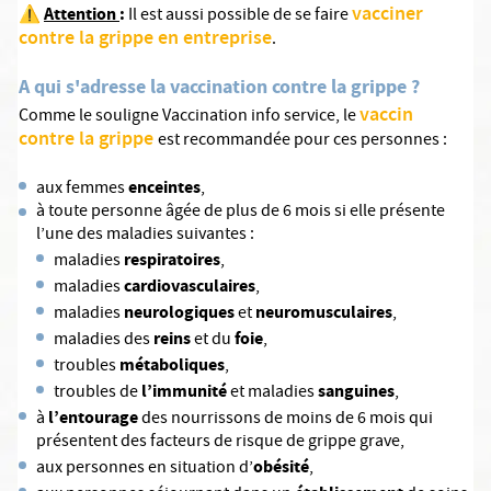
vacciner
⚠️
Attention
:
Il est aussi possible de se faire
contre la grippe en entreprise
.
A qui s'adresse la vaccination contre la grippe ?
vaccin
Comme le souligne Vaccination info service, le
contre la grippe
est recommandée pour ces personnes :
enceintes
aux femmes
,
à toute personne âgée de plus de 6 mois si elle présente
l’une des maladies suivantes :
respiratoires
maladies
,
cardiovasculaires
maladies
,
neurologiques
neuromusculaires
maladies
et
,
reins
foie
maladies des
et du
,
métaboliques
troubles
,
l’immunité
sanguines
troubles de
et maladies
,
l’entourage
à
des nourrissons de moins de 6 mois qui
présentent des facteurs de risque de grippe grave,
obésité
aux personnes en situation d’
,