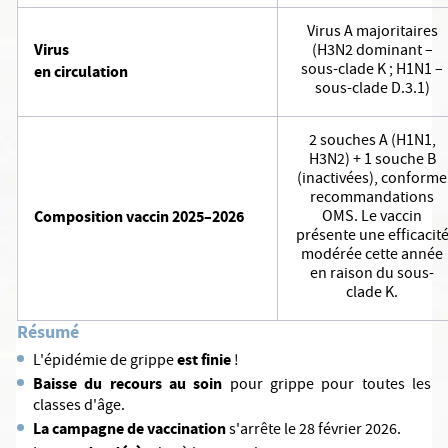
Virus A majoritaires
Virus
(H3N2 dominant –
sous-clade K ; H1N1 –
en circulation
sous-clade D.3.1)
2 souches A (H1N1,
H3N2) + 1 souche B
(inactivées), conforme
recommandations
Composition vaccin 2025–2026
OMS. Le vaccin
présente une efficacit
modérée cette année
en raison du sous-
clade K.
Résumé
est finie
L'épidémie de grippe
!
Baisse du recours au soin
pour grippe pour toutes les
classes d'âge.
La campagne de vaccination
s'arrête le 28 février 2026.