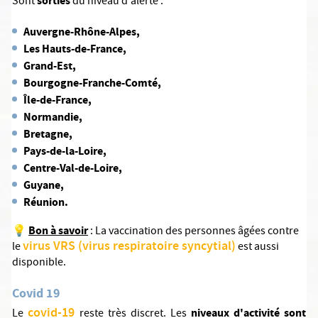
sorties
Sont
du niveau d'alerte :
Auvergne-Rhône-Alpes,
Les Hauts-de-France,
Grand-Est,
Bourgogne-Franche-Comté,
Île-de-France,
Normandie,
Bretagne,
Pays-de-la-Loire,
Centre-Val-de-Loire,
Guyane,
Réunion.
Bon à savoir
💡
: La vaccination des personnes âgées contre
virus VRS (virus respiratoire syncytial)
le
est aussi
disponible.
Covid 19
covid-19
niveaux d'activité sont
Le
reste très discret. Les