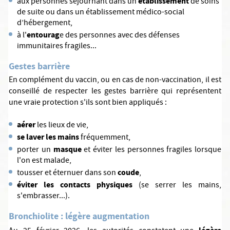
établissement
aux personnes séjournant dans un
de soins
de suite ou dans un établissement médico-social
d’hébergement,
entourag
à l'
e des personnes avec des défenses
immunitaires fragiles...
Gestes barrière
En complément du vaccin, ou en cas de non-vaccination, il est
conseillé de respecter les gestes barrière qui représentent
une vraie protection s'ils sont bien appliqués :
aérer
les lieux de vie,
se laver les mains
fréquemment,
masque
porter un
et éviter les personnes fragiles lorsque
l'on est malade,
coude
tousser et éternuer dans son
,
éviter les contacts physiques
(se serrer les mains,
s'embrasser...).
Bronchiolite : légère augmentation