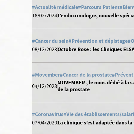
#Actualité médicale
#Parcours Patient
#Bien
L’endocrinologie, nouvelle spécia
16/02/2024
#Cancer du sein
#Prévention et dépistage
#O
Octobre Rose : les Cliniques EL
08/12/2023
#Movember
#Cancer de la prostate
#Prévent
MOVEMBER , le mois dédié à la sa
04/12/2023
de la prostate
#Coronavirus
#Vie des établissements/salar
La clinique s’est adaptée dans la
07/04/2020