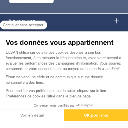
Nous suivre
Continuer sans accepter
Nous trouver
Vos données vous appartiennent
Nous rejoindre
ELSAN utilise sur ce site des cookies destinés à son bon
fonctionnement, à en mesurer la fréquentation et, avec votre accord à
évaluer les performances des campagnes d’information. Vous pouvez
Devenir fournisseur
personnaliser votre consentement au moyen du bouton
Voir en détail
.
Elsan ne vend, ne cède et ne communique aucune donnée
© Copyright 2026
Elsan
personnelle à des tiers.
-
-
-
-
Mentions Légales
Données personnelles
Gestion des cookies
Droits & Devoirs
Agence digitale : VOID
Pour modifier vos préférences par la suite, cliquez sur le lien
'Préférences de cookies' situé dans le pied de page.
Consentements certifiés par
Rendez-vous
Paiement
Voir en détail
OK pour moi
Axeptio consent
Plateforme de Gestion du Consentement : Personnalisez vos O