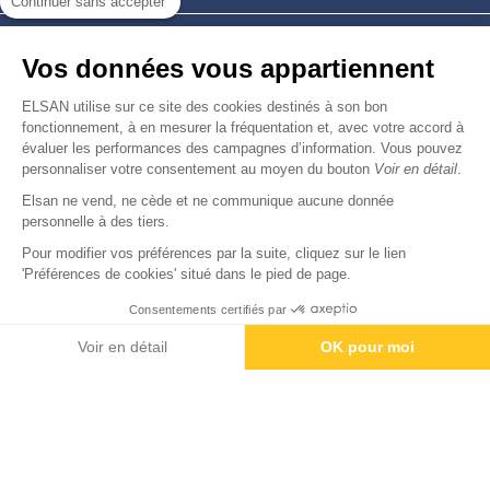
Continuer sans accepter
Nous trouver
Vos données vous appartiennent
Nous rejoindre
ELSAN utilise sur ce site des cookies destinés à son bon
fonctionnement, à en mesurer la fréquentation et, avec votre accord à
évaluer les performances des campagnes d’information. Vous pouvez
Devenir fournisseur
personnaliser votre consentement au moyen du bouton
Voir en détail
.
Elsan ne vend, ne cède et ne communique aucune donnée
© Copyright 2026
Elsan
personnelle à des tiers.
-
-
-
-
Mentions Légales
Données personnelles
Gestion des cookies
Droits & Devoirs
Agence digitale : VOID
Pour modifier vos préférences par la suite, cliquez sur le lien
'Préférences de cookies' situé dans le pied de page.
Consentements certifiés par
Rendez-vous
Paiement
Voir en détail
OK pour moi
Axeptio consent
Plateforme de Gestion du Consentement : Personnalisez vos O
Notre plateforme vous permet d'adapter et de gérer vos paramètr