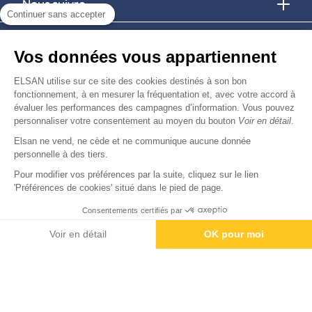
Nous suivre
Continuer sans accepter
Nous trouver
Vos données vous appartiennent
Nous rejoindre
ELSAN utilise sur ce site des cookies destinés à son bon
fonctionnement, à en mesurer la fréquentation et, avec votre accord à
évaluer les performances des campagnes d’information. Vous pouvez
Devenir fournisseur
personnaliser votre consentement au moyen du bouton
Voir en détail
.
Elsan ne vend, ne cède et ne communique aucune donnée
© Copyright 2026
Elsan
personnelle à des tiers.
-
-
-
-
Mentions Légales
Données personnelles
Gestion des cookies
Droits & Devoirs
Agence digitale : VOID
Pour modifier vos préférences par la suite, cliquez sur le lien
'Préférences de cookies' situé dans le pied de page.
Consentements certifiés par
Paiement
Voir en détail
OK pour moi
Axeptio consent
Plateforme de Gestion du Consentement : Personnalisez vos O
Notre plateforme vous permet d'adapter et de gérer vos paramètr