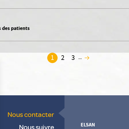
 des patients
1
2
3
...
2
Nous contacter
ELSAN
Nous suivre