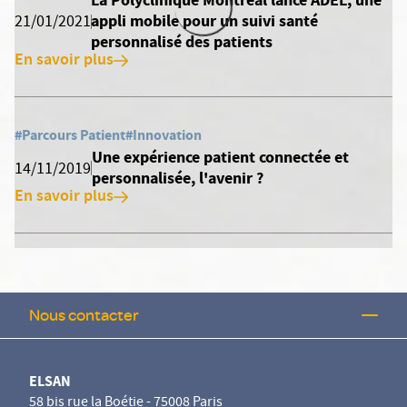
La Polyclinique Montréal lance ADEL, une
appli mobile pour un suivi santé
21/01/2021
personnalisé des patients
En savoir plus
#Parcours Patient
#Innovation
Une expérience patient connectée et
14/11/2019
personnalisée, l'avenir ?
En savoir plus
Nous contacter
ELSAN
58 bis rue la Boétie - 75008 Paris