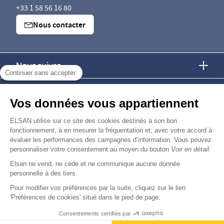
+33 1 58 56 16 80
Nous contacter
Nous suivre
Continuer sans accepter
Nous trouver
Vos données vous appartiennent
Nous rejoindre
ELSAN utilise sur ce site des cookies destinés à son bon
fonctionnement, à en mesurer la fréquentation et, avec votre accord à
évaluer les performances des campagnes d’information. Vous pouvez
Devenir fournisseur
personnaliser votre consentement au moyen du bouton
Voir en détail
.
Elsan ne vend, ne cède et ne communique aucune donnée
© Copyright 2026
Elsan
personnelle à des tiers.
-
-
-
-
Mentions Légales
Données personnelles
Gestion des cookies
Droits & Devoirs
Agence digitale : VOID
Pour modifier vos préférences par la suite, cliquez sur le lien
'Préférences de cookies' situé dans le pied de page.
Consentements certifiés par