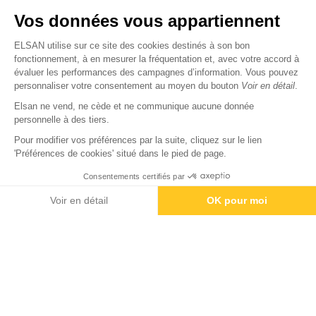
Nous trouver
Vos données vous appartiennent
Nous rejoindre
ELSAN utilise sur ce site des cookies destinés à son bon
fonctionnement, à en mesurer la fréquentation et, avec votre accord à
évaluer les performances des campagnes d’information. Vous pouvez
Devenir fournisseur
personnaliser votre consentement au moyen du bouton
Voir en détail
.
Elsan ne vend, ne cède et ne communique aucune donnée
© Copyright 2026
Elsan
personnelle à des tiers.
-
-
-
-
Mentions Légales
Données personnelles
Gestion des cookies
Droits & Devoirs
Agence digitale : VOID
Pour modifier vos préférences par la suite, cliquez sur le lien
'Préférences de cookies' situé dans le pied de page.
Consentements certifiés par
Rendez-vous
Paiement
Voir en détail
OK pour moi
Axeptio consent
Plateforme de Gestion du Consentement : Personnalisez vos O
Notre plateforme vous permet d'adapter et de gérer vos paramètr