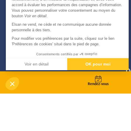
accord à évaluer les performances des campagnes d’information.
Vous pouvez personnaliser votre consentement au moyen du
bouton
Voir en détail
.
Elsan ne vend, ne cède et ne communique aucune donnée
personnelle à des tiers.
Pour modifier vos préférences par la suite, cliquez sur le lien
'Préférences de cookies' situé dans le pied de page.
Consentements certifiés par
Voir en détail
OK pour moi
D
Axeptio consent
Plateforme de Gestion du Consentement : Personnali
Notre plateforme vous permet d'adapter et de gérer vo
Rendez-vous
-
© Copyright 2026
Elsan
Mentions Légales
Données personnelles