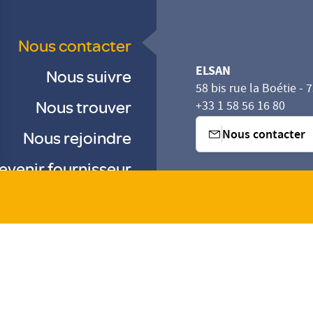
Nous contacter
ELSAN
Nous suivre
58 bis rue la Boétie - 
Nous trouver
+33 1 58 56 16 80
Nous contacter
Nous rejoindre
evenir fournisseur
sez vos Options
s paramètres de confidentialité, en garantissant la con
-
-
-
Gestion des cookies
Droits & Devoirs
Agence digitale : VOID