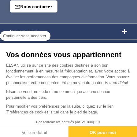
Nous contacter
Nous suivre
Continuer sans accepter
Nous trouver
Vos données vous appartiennent
Nous rejoindre
ELSAN utilise sur ce site des cookies destinés à son bon
fonctionnement, à en mesurer la fréquentation et, avec votre accord à
évaluer les performances des campagnes d’information. Vous pouvez
Devenir fournisseur
personnaliser votre consentement au moyen du bouton
Voir en détail
.
Elsan ne vend, ne cède et ne communique aucune donnée
© Copyright 2026
Elsan
personnelle à des tiers.
-
-
-
-
Mentions Légales
Données personnelles
Gestion des cookies
Droits & Devoirs
Agence digitale : VOID
Pour modifier vos préférences par la suite, cliquez sur le lien
'Préférences de cookies' situé dans le pied de page.
Consentements certifiés par
Paiement
Voir en détail
OK pour moi