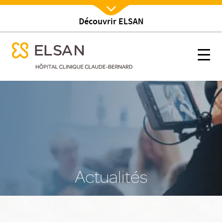
Découvrir ELSAN
Nx:Afficher menu
se menu mobile
nos actualites
se menu mobile
Nx:s
Nx:Aller
au
contenu
principal
Actualités