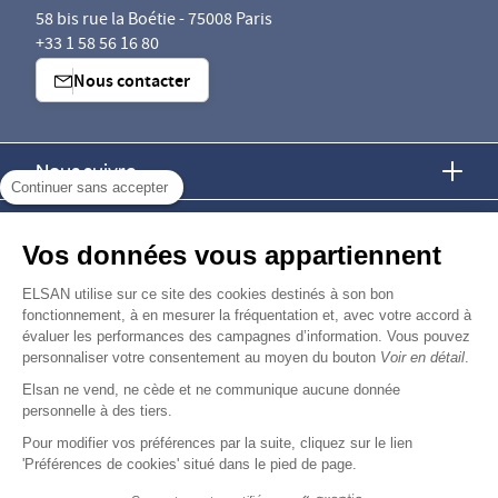
58 bis rue la Boétie - 75008 Paris
+33 1 58 56 16 80
Nous contacter
Nous suivre
Continuer sans accepter
Nous trouver
Vos données vous appartiennent
Nous rejoindre
ELSAN utilise sur ce site des cookies destinés à son bon
fonctionnement, à en mesurer la fréquentation et, avec votre accord à
évaluer les performances des campagnes d’information. Vous pouvez
Devenir fournisseur
personnaliser votre consentement au moyen du bouton
Voir en détail
.
Elsan ne vend, ne cède et ne communique aucune donnée
© Copyright 2026
Elsan
personnelle à des tiers.
-
-
-
-
Mentions Légales
Données personnelles
Gestion des cookies
Droits & Devoirs
Agence digitale : VOID
Pour modifier vos préférences par la suite, cliquez sur le lien
'Préférences de cookies' situé dans le pied de page.