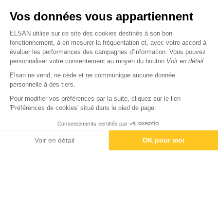
Nous trouver
Vos données vous appartiennent
Nous rejoindre
ELSAN utilise sur ce site des cookies destinés à son bon
fonctionnement, à en mesurer la fréquentation et, avec votre accord à
évaluer les performances des campagnes d’information. Vous pouvez
Devenir fournisseur
personnaliser votre consentement au moyen du bouton
Voir en détail
.
Elsan ne vend, ne cède et ne communique aucune donnée
© Copyright 2026
Elsan
personnelle à des tiers.
-
-
-
-
Mentions Légales
Données personnelles
Gestion des cookies
Droits & Devoirs
Agence digitale : VOID
Pour modifier vos préférences par la suite, cliquez sur le lien
'Préférences de cookies' situé dans le pied de page.
Consentements certifiés par
Rendez-vous
Paiement
Voir en détail
OK pour moi
Axeptio consent
Plateforme de Gestion du Consentement : Personnalisez vos O
Notre plateforme vous permet d'adapter et de gérer vos paramètr