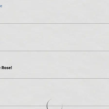
ue
e Rose!