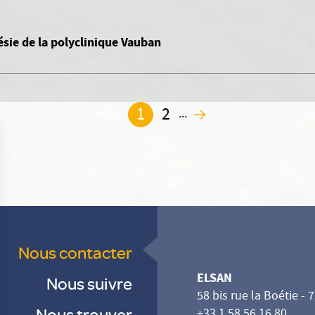
ésie de la polyclinique Vauban
1
2
...
2
Nous contacter
ELSAN
Nous suivre
58 bis rue la Boétie - 
Nous trouver
+33 1 58 56 16 80