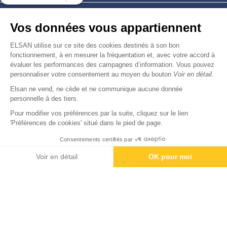
Nous trouver
Vos données vous appartiennent
Nous rejoindre
ELSAN utilise sur ce site des cookies destinés à son bon
fonctionnement, à en mesurer la fréquentation et, avec votre accord à
évaluer les performances des campagnes d’information. Vous pouvez
Devenir fournisseur
personnaliser votre consentement au moyen du bouton
Voir en détail
.
Elsan ne vend, ne cède et ne communique aucune donnée
© Copyright 2026
Elsan
personnelle à des tiers.
-
-
-
-
Mentions Légales
Données personnelles
Gestion des cookies
Droits & Devoirs
Agence digitale : VOID
Pour modifier vos préférences par la suite, cliquez sur le lien
'Préférences de cookies' situé dans le pied de page.
Consentements certifiés par
Paiement
Voir en détail
OK pour moi
Axeptio consent
Plateforme de Gestion du Consentement : Personnalisez vos O
Notre plateforme vous permet d'adapter et de gérer vos paramètr