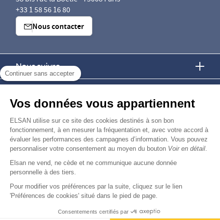
58 bis rue la Boétie - 75008 Paris
+33 1 58 56 16 80
Nous contacter
Nous suivre
Continuer sans accepter
Nous trouver
Vos données vous appartiennent
Nous rejoindre
ELSAN utilise sur ce site des cookies destinés à son bon
fonctionnement, à en mesurer la fréquentation et, avec votre accord à
évaluer les performances des campagnes d’information. Vous pouvez
Devenir fournisseur
personnaliser votre consentement au moyen du bouton
Voir en détail
.
Elsan ne vend, ne cède et ne communique aucune donnée
© Copyright 2026
Elsan
personnelle à des tiers.
-
-
-
-
Mentions Légales
Données personnelles
Gestion des cookies
Droits & Devoirs
Agence digitale : VOID
Pour modifier vos préférences par la suite, cliquez sur le lien
'Préférences de cookies' situé dans le pied de page.
Consentements certifiés par