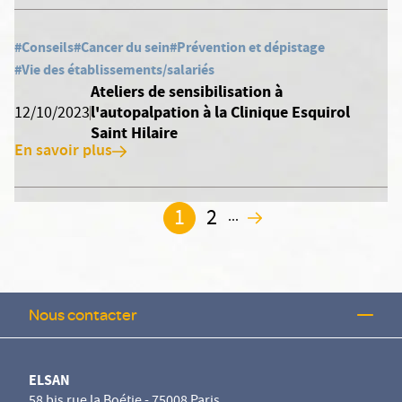
#Conseils
#Cancer du sein
#Prévention et dépistage
#Vie des établissements/salariés
Ateliers de sensibilisation à
l'autopalpation à la Clinique Esquirol
12/10/2023
Saint Hilaire
En savoir plus
1
2
...
2
Nous contacter
ELSAN