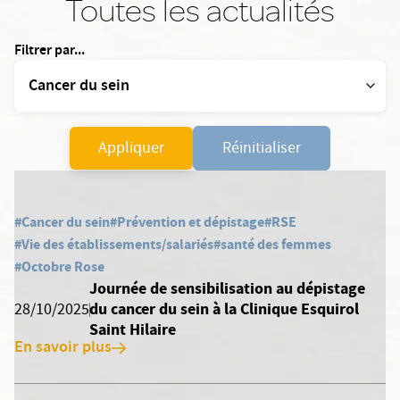
Toutes les actualités
Filtrer par...
Appliquer
Réinitialiser
#Cancer du sein
#Prévention et dépistage
#RSE
#Vie des établissements/salariés
#santé des femmes
#Octobre Rose
Journée de sensibilisation au dépistage
du cancer du sein à la Clinique Esquirol
28/10/2025
Saint Hilaire
En savoir plus